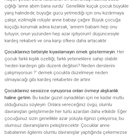
çığlığı ‘anne abim bana vurdu’. Genellikle küçük çocuk büyükle
yarış halindedir, büyüğe gücü yetmediği için onu kızdırmaya
çalışır, ezilmişlik rolüyle anne babayı çağırır. Büyük çocuğa
küçüğü korumak adına kızarsak, ‘annem babam hep onu
tutuyor, onun yüzünden hep azar işitiyorum’ düşüncesiyle
kardeş rekabeti ve ona karşı öfkesi daha artacaktır.
Çocuklarınızı birbiriyle kıyaslamayın örnek göstermeyin.
Her
çocuk farklı kişilik özelliği, farklı yeteneklere sahip olabilir.
‘neden kardeşin gibi düzenli değilsin? Neden derslerini
çalışmıyorsun ?’ demek çocukta düzelmeye neden
olmayacağı gibi kardeş rekabetini de artırır.
Çocuklarınız sessizce oynuyorsa onları övmeyi alışkanlık
haline getirin.
Bu kadar güzel oynadıkları için ne kadar mutlu
olduğunuzu söyleyin. Onlara vereceğiniz övgü, olumlu
davranışları geliştirmede her türlü azardan daha etkilidir. Eğer
çocuğunuz sizin genellikle azar yoluyla ilginizi çekiyorsa, bu
olumsuz davranışlarını pekiştirecektir. Çocuklar anne
babalarının ilgilerini olumlu davranışlar yaptığında çekemezse