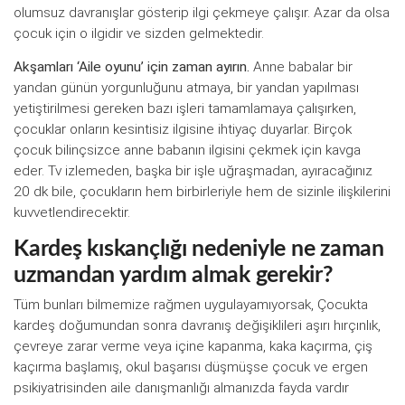
olumsuz davranışlar gösterip ilgi çekmeye çalışır. Azar da olsa
çocuk için o ilgidir ve sizden gelmektedir.
Akşamları ‘Aile oyunu’ için zaman ayırın.
Anne babalar bir
yandan günün yorgunluğunu atmaya, bir yandan yapılması
yetiştirilmesi gereken bazı işleri tamamlamaya çalışırken,
çocuklar onların kesintisiz ilgisine ihtiyaç duyarlar. Birçok
çocuk bilinçsizce anne babanın ilgisini çekmek için kavga
eder. Tv izlemeden, başka bir işle uğraşmadan, ayıracağınız
20 dk bile, çocukların hem birbirleriyle hem de sizinle ilişkilerini
kuvvetlendirecektir.
Kardeş kıskançlığı nedeniyle ne zaman
uzmandan yardım almak gerekir?
Tüm bunları bilmemize rağmen uygulayamıyorsak, Çocukta
kardeş doğumundan sonra davranış değişiklileri aşırı hırçınlık,
çevreye zarar verme veya içine kapanma, kaka kaçırma, çiş
kaçırma başlamış, okul başarısı düşmüşse çocuk ve ergen
psikiyatrisinden aile danışmanlığı almanızda fayda vardır