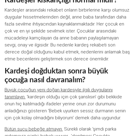
Kardeşler kıskançlığı normal midir?
Kardeşler arasındaki rekabet onların birbirlerine karşı olumsuz
duygular hissetmelerinden değil, anne baba tarafından daha
fazla sevilme ihtiyacından kaynaklanmaktadır. Her çocuk en
çok ve en iyi şekilde sevilmek ister. Çocuklar arasındaki
mücadeleyi kamçılayan da anne babanın paylaşılamayan
sevgi, onay ve ilgisidir. Bu nedenle kardeş rekabeti son
derece doğal olduğunu kabul etmek, nedenlerini anlamak baş
etme becerilerini geliştirmek son derece önemlidir.
Kardeşi doğduktan sonra büyük
çocuğa nasıl davranalım?
Büyük çocuğun yeni doğan kardeşiyle ilgili duygularını
tanımlayın.
‘kardeşin olduğu için çok şanslısın’ gibi bekkide
onun hiç katılmadığı ifadeler yerine onun zor durumunu
anladığınızı gösteren ‘Bebek uyurken sessiz durmanın senin
için çok kolay olmadığını biliyorum’ demek daha uygundur.
Bütün suçu bebeğe atmayın.
Sürekli olarak ‘şimdi parka
gidemeyiz çünkü bebek uyuyor….’denilmesi Çocukta