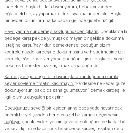
‘bebekten başka bir laf duymuyorum, bebek yüzünden
eğlenceli bir şey yapamaz olduk’ isyanına neden olur. Başka
bir neden bulun. örn.‘parka baban gelince gidebiliriz’ gibi .
Hayır yapma dur demeyi sözlüğünüzden çıkarın;
Çocuklarda ki
bebeğe karşı pek de yumuşak olmayan bir şekilde dokunma
isteğine karşı, ‘hayır dur’ demektense, çocuğun bizim
kontrolümüzde kardeşine dokunmasına ve hissetmesine izin
vermek, eğer zarar veriyorsa çocuğun ilgisini başka bir yöne
çekerek bebekten uzaklaştırmak daha doğrudur.
Kardeşiyle ilgili doğru bir davranışta bulunduğunda olumlu
şeyler söyleme fırsatını kaçırmayın.
‘’kardeşine ne kadar güzel
dokunuyorsun, bak o da sana gülümsüyor ‘’ demek kardeş ile
ilgili olumlu duyguları pekiştirir.
Çocuğunuzu sevdiği bir kişiden anne baba yada hayatındaki
önemli bir yetişkinden her gün özel bir zaman geçirmesini
sağlayın
çocuk evdeki yerinin güvende olduğunu ne kadar bilir
ve sevildiğini ne kadar çok hissederse kardeş rekabeti de o