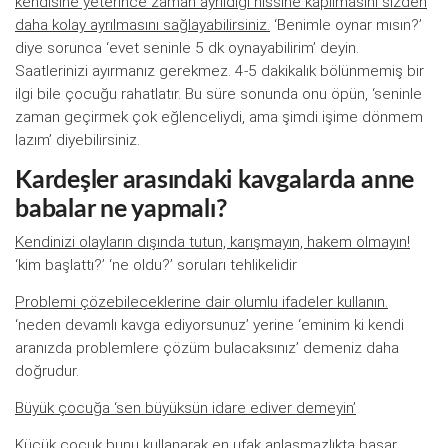
kendisine yeterince zaman ayrıldığı hissine kapılmasını sizden
daha kolay ayrılmasını sağlayabilirsiniz.
‘Benimle oynar mısın?’
diye sorunca ‘evet seninle 5 dk oynayabilirim’ deyin.
Saatlerinizi ayırmanız gerekmez. 4-5 dakikalık bölünmemiş bir
ilgi bile çocuğu rahatlatır. Bu süre sonunda onu öpün, ‘seninle
zaman geçirmek çok eğlenceliydi, ama şimdi işime dönmem
lazım’ diyebilirsiniz.
Kardeşler arasındaki kavgalarda anne
babalar ne yapmalı?
Kendinizi olayların dışında tutun, karışmayın, hakem olmayın!
‘kim başlattı?’ ‘ne oldu?’ soruları tehlikelidir
Problemi çözebileceklerine dair olumlu ifadeler kullanın.
‘neden devamlı kavga ediyorsunuz’ yerine ‘eminim ki kendi
aranızda problemlere çözüm bulacaksınız’ demeniz daha
doğrudur.
Büyük çocuğa ‘sen büyüksün idare ediver demeyin’
Küçük çocuk bunu kullanarak en ufak anlaşmazlıkta basar