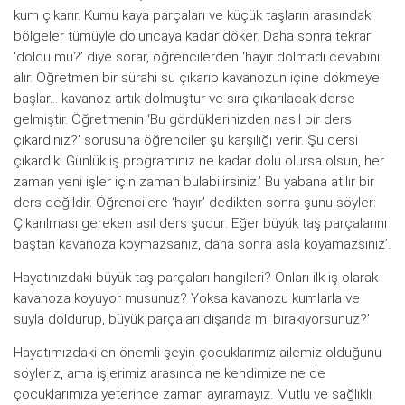
kum çıkarır. Kumu kaya parçaları ve küçük taşların arasındaki
bölgeler tümüyle doluncaya kadar döker. Daha sonra tekrar
‘doldu mu?’ diye sorar, öğrencilerden ‘hayır dolmadı cevabını
alır. Öğretmen bir sürahi su çıkarıp kavanozun içine dökmeye
başlar… kavanoz artık dolmuştur ve sıra çıkarılacak derse
gelmiştir. Öğretmenin ‘Bu gördüklerinizden nasıl bir ders
çıkardınız?’ sorusuna öğrenciler şu karşılığı verir. Şu dersi
çıkardık: Günlük iş programınız ne kadar dolu olursa olsun, her
zaman yeni işler için zaman bulabilirsiniz.’ Bu yabana atılır bir
ders değildir. Öğrencilere ‘hayır’ dedikten sonra şunu söyler:
Çıkarılması gereken asıl ders şudur: Eğer büyük taş parçalarını
baştan kavanoza koymazsanız, daha sonra asla koyamazsınız’.
Hayatınızdaki büyük taş parçaları hangileri? Onları ilk iş olarak
kavanoza koyuyor musunuz? Yoksa kavanozu kumlarla ve
suyla doldurup, büyük parçaları dışarıda mı bırakıyorsunuz?’
Hayatımızdaki en önemli şeyin çocuklarımız ailemiz olduğunu
söyleriz, ama işlerimiz arasında ne kendimize ne de
çocuklarımıza yeterince zaman ayıramayız. Mutlu ve sağlıklı