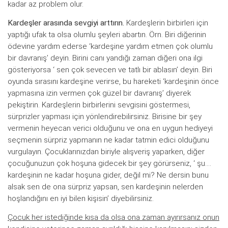
kadar az problem olur.
Kardeşler arasında sevgiyi arttırın.
Kardeşlerin birbirleri için
yaptığı ufak ta olsa olumlu şeyleri abartın. Örn. Biri diğerinin
ödevine yardım ederse ‘kardeşine yardım etmen çok olumlu
bir davranış’ deyin. Birini canı yandığı zaman diğeri ona ilgi
gösteriyorsa ‘ sen çok sevecen ve tatlı bir ablasın’ deyin. Biri
oyunda sırasını kardeşine verirse, bu hareketi ‘kardeşinin önce
yapmasına izin vermen çok güzel bir davranış’ diyerek
pekiştirin. Kardeşlerin birbirlerini sevgisini göstermesi,
sürprizler yapması için yönlendirebilirsiniz. Birisine bir şey
vermenin heyecan verici olduğunu ve ona en uygun hediyeyi
seçmenin sürpriz yapmanın ne kadar tatmin edici olduğunu
vurgulayın. Çocuklarınızdan biriyle alışveriş yaparken, diğer
çocuğunuzun çok hoşuna gidecek bir şey görürseniz, ‘ şu….
kardeşinin ne kadar hoşuna gider, değil mi? Ne dersin bunu
alsak sen de ona sürpriz yapsan, sen kardeşinin nelerden
hoşlandığını en iyi bilen kişisin’ diyebilirsiniz.
Çocuk her istediğinde kısa da olsa ona zaman ayırırsanız onun