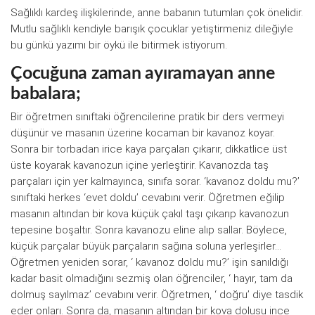
Sağlıklı kardeş ilişkilerinde, anne babanın tutumları çok önelidir.
Mutlu sağlıklı kendiyle barışık çocuklar yetiştirmeniz dileğiyle
bu günkü yazımı bir öykü ile bitirmek istiyorum.
Çocuğuna zaman ayıramayan anne
babalara;
Bir öğretmen sınıftaki öğrencilerine pratik bir ders vermeyi
düşünür ve masanın üzerine kocaman bir kavanoz koyar.
Sonra bir torbadan irice kaya parçaları çıkarır, dikkatlice üst
üste koyarak kavanozun içine yerleştirir. Kavanozda taş
parçaları için yer kalmayınca, sınıfa sorar. ‘kavanoz doldu mu?’
sınıftaki herkes ‘evet doldu’ cevabını verir. Öğretmen eğilip
masanın altından bir kova küçük çakıl taşı çıkarıp kavanozun
tepesine boşaltır. Sonra kavanozu eline alıp sallar. Böylece,
küçük parçalar büyük parçaların sağına soluna yerleşirler…
Öğretmen yeniden sorar, ‘ kavanoz doldu mu?’ işin sanıldığı
kadar basit olmadığını sezmiş olan öğrenciler, ‘ hayır, tam da
dolmuş sayılmaz’ cevabını verir. Öğretmen, ‘ doğru’ diye tasdik
eder onları. Sonra da, masanın altından bir kova dolusu ince